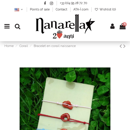
+33 (0)4 95 28 72 70
Points of sale
Contact
ATA-Ï.com
Wishlist (
0
)
0
Home
Corail
Bracelet en corail naissance