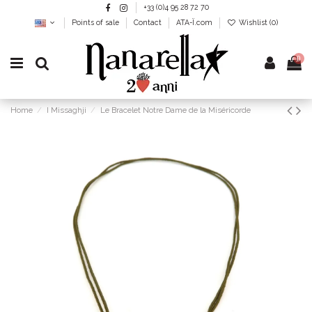
+33 (0)4 95 28 72 70
Points of sale
Contact
ATA-Ï.com
Wishlist (
0
)
0
Home
I Missaghji
Le Bracelet Notre Dame de la Miséricorde