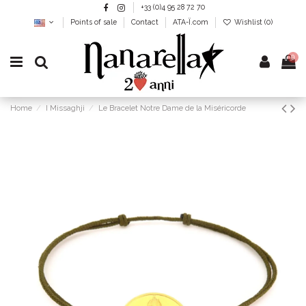
+33 (0)4 95 28 72 70
Points of sale
Contact
ATA-Ï.com
Wishlist (
0
)
0
Home
I Missaghji
Le Bracelet Notre Dame de la Miséricorde