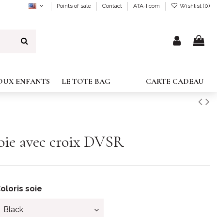
Points of sale
Contact
ATA-Ï.com
Wishlist (
0
)
JOUX ENFANTS
LE TOTE BAG
CARTE CADEAU
Soie avec croix DVSR
oloris soie