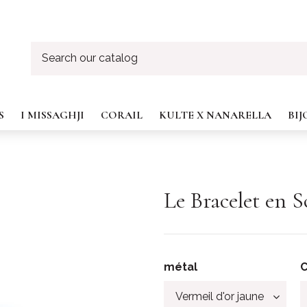
S
I MISSAGHJI
CORAIL
KULTE X NANARELLA
BI
Le Bracelet en 
métal
C