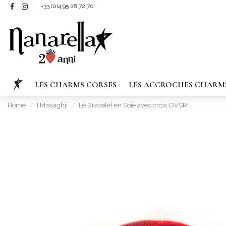
+33 (0)4 95 28 72 70
LES CHARMS CORSES
LES ACCROCHES CHARM
Home
I Missaghji
Le Bracelet en Soie avec croix DVSR