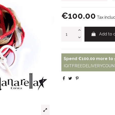
€100.00
Tax inclu
Add to c
Spend
€100.00
more to g
IQITFREEDELIVERYCOUNT - 