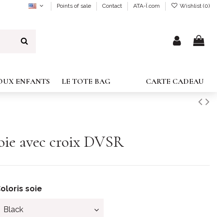
Points of sale
Contact
ATA-Ï.com
Wishlist (
0
)
JOUX ENFANTS
LE TOTE BAG
CARTE CADEAU
Soie avec croix DVSR
oloris soie