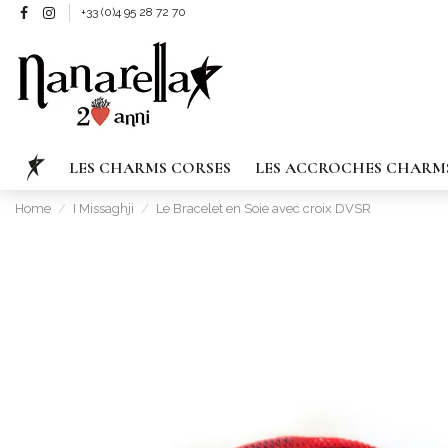
+33 (0)4 95 28 72 70
LES CHARMS CORSES
LES ACCROCHES CHARM
Home
I Missaghji
Le Bracelet en Soie avec croix DVSR