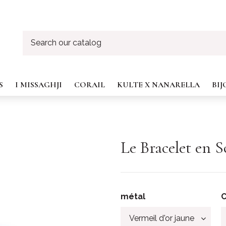
S
I MISSAGHJI
CORAIL
KULTE X NANARELLA
BI
Le Bracelet en 
métal
C