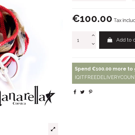
€100.00
Tax inclu
Add to c
Spend
€100.00
more to g
IQITFREEDELIVERYCOUNT - 