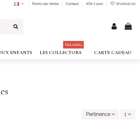
Points de Vente
Contact
ATA-Ï.com
Wishlist (
0
)
Nouveau
JOUX ENFANTS
LES COLLECTORS
CARTE CADEAU
les
Pertinence
1