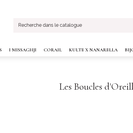
S
I MISSAGHJI
CORAIL
KULTE X NANARELLA
BI
Les Boucles d'Oreil