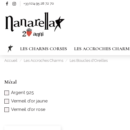
+33 (0)4 95 28 72 70
LES CHARMS CORSES
LES ACCROCHES CHARM
Accueil
Les Accroches Charms
Les Boucles d'Oreilles
Métal
Argent 925
Vermeil d'or jaune
Vermeil d'or rose