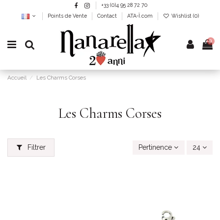
+33 (0)4 95 28 72 70
Points de Vente
Contact
ATA-Ï.com
Wishlist (
0
)
0
Accueil
Les Charms Corses
Les Charms Corses
Filtrer
Pertinence
24