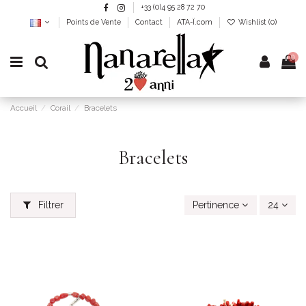
+33 (0)4 95 28 72 70
Points de Vente
Contact
ATA-Ï.com
Wishlist (
0
)
0
Accueil
Corail
Bracelets
Bracelets
Filtrer
Pertinence
24