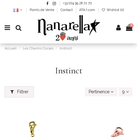
+33 (0)4 95 28 72 70
Points de Vente
Contact
ATA-Ï.com
Wishlist (
0
)
0
Accueil
Les Charms Corses
Instinct
Instinct
Filtrer
Pertinence
9