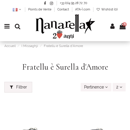
+33 (0)4 95 28 72 70
Points de Vente
Contact
ATA-Ï.com
Wishlist (
0
)
0
Accueil
I Missaghji
Fratellu è Surella d'Amore
Fratellu è Surella d'Amore
Filtrer
Pertinence
2