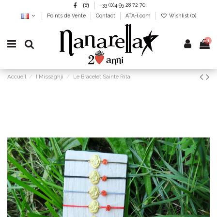
+33 (0)4 95 28 72 70
Points de Vente
Contact
ATA-Ï.com
Wishlist (
0
)
0
Accueil
I Missaghji
Le Bracelet Sainte Rita