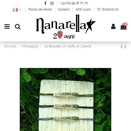
+33 (0)4 95 28 72 70
Points de Vente
Contact
ATA-Ï.com
Wishlist (
0
)
0
Accueil
I Missaghji
Le Bracelet Un Soffiu di Libertà