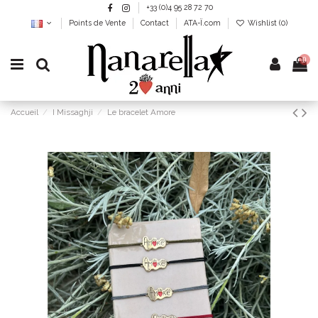
+33 (0)4 95 28 72 70
Points de Vente
Contact
ATA-Ï.com
Wishlist (
0
)
0
Accueil
I Missaghji
Le bracelet Amore