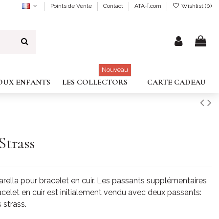
Points de Vente
Contact
ATA-Ï.com
Wishlist (
0
)
Nouveau
JOUX ENFANTS
LES COLLECTORS
CARTE CADEAU
Strass
rella pour bracelet en cuir. Les passants supplémentaires
racelet en cuir est initialement vendu avec deux passants:
 strass.