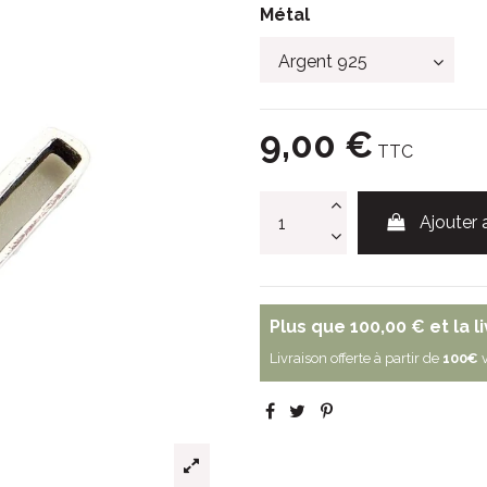
Métal
9,00 €
TTC
Ajouter 
Plus que
100,00 €
et la l
Livraison offerte à partir de
100€
v