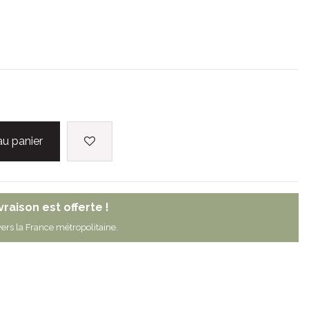
au panier
ivraison est offerte !
ers la France métropolitaine.