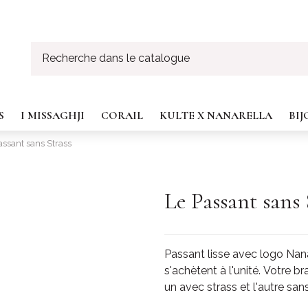
S
I MISSAGHJI
CORAIL
KULTE X NANARELLA
BI
assant sans Strass
Le Passant sans 
Passant lisse avec logo Nana
s'achètent à l'unité. Votre b
un avec strass et l'autre sans