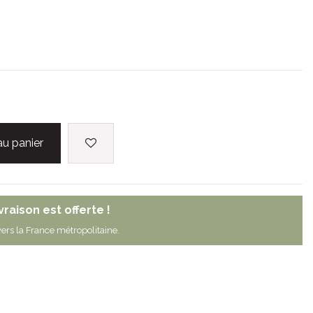
au panier
ivraison est offerte !
ers la France métropolitaine.