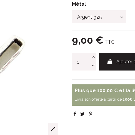
Métal
9,00 €
TTC
Ajouter 
Plus que
100,00 €
et la l
Livraison offerte à partir de
100€
v