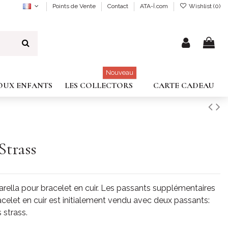
Points de Vente
Contact
ATA-Ï.com
Wishlist (
0
)
Nouveau
JOUX ENFANTS
LES COLLECTORS
CARTE CADEAU
Strass
rella pour bracelet en cuir. Les passants supplémentaires
racelet en cuir est initialement vendu avec deux passants:
 strass.