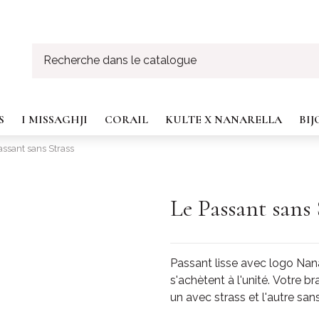
S
I MISSAGHJI
CORAIL
KULTE X NANARELLA
BI
assant sans Strass
Le Passant sans 
Passant lisse avec logo Nana
s'achètent à l'unité. Votre b
un avec strass et l'autre sans