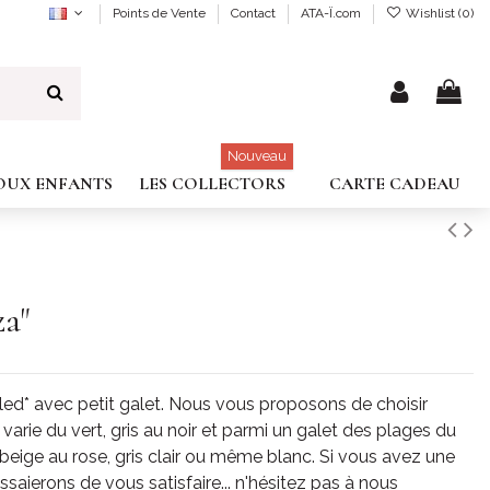
Points de Vente
Contact
ATA-Ï.com
Wishlist (
0
)
Nouveau
JOUX ENFANTS
LES COLLECTORS
CARTE CADEAU
za"
lled* avec petit galet. Nous vous proposons de choisir
arie du vert, gris au noir et parmi un galet des plages du
 beige au rose, gris clair ou même blanc. Si vous avez une
saierons de vous satisfaire... n'hésitez pas à nous