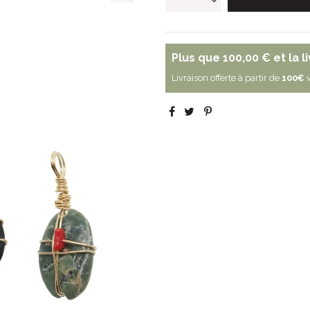
Plus que
100,00 €
et la l
Livraison offerte à partir de
100€
v