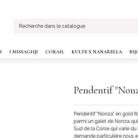
S
I MISSAGHJI
CORAIL
KULTE X NANARELLA
BI
Pendentif "Non
Pendentif "Nonza" en gold fi
parmi un galet de Nonza qui v
Sud de la Corse qui varie du
demande particulière nous es