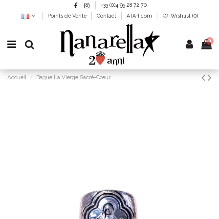
+33 (0)4 95 28 72 70
Points de Vente
Contact
ATA-Ï.com
Wishlist (
0
)
0
Accueil
Bague La Vierge Sacré-Cœur