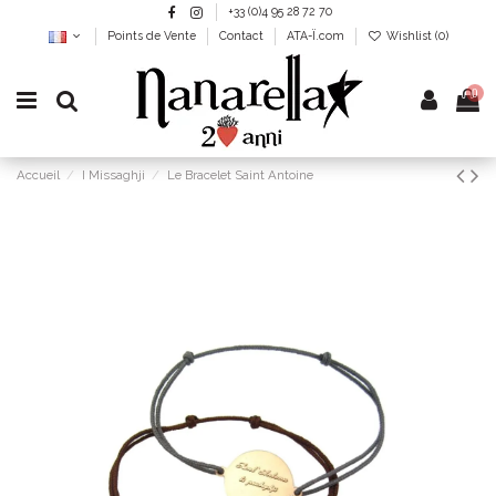
+33 (0)4 95 28 72 70
Points de Vente
Contact
ATA-Ï.com
Wishlist (
0
)
0
Accueil
I Missaghji
Le Bracelet Saint Antoine