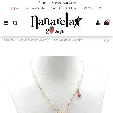
+33 (0)4 95 28 72 70
Points de Vente
Contact
ATA-Ï.com
Wishlist (
0
)
0
Accueil
Les Accroches Charms
Le Ras de Cou Single