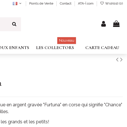
Points de Vente
Contact
ATA-Ï.com
Wishlist (
0
)
Nouveau
JOUX ENFANTS
LES COLLECTORS
CARTE CADEAU
a
ue en argent gravée "Furtuna" en corse qui signifie "Chance"
lles.
les grands et les petits!