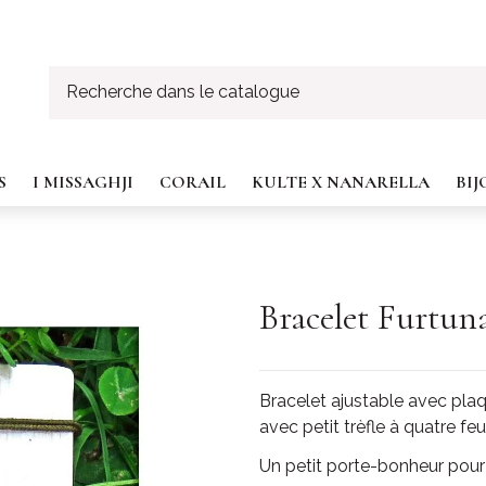
S
I MISSAGHJI
CORAIL
KULTE X NANARELLA
BI
Bracelet Furtun
Bracelet ajustable avec plaq
avec petit trèfle à quatre feui
Un petit porte-bonheur pour 