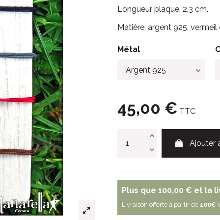
Longueur plaque: 2,3 cm.
Matière: argent 925, vermeil 
Métal
45,00 €
TTC
Ajouter 
Plus que
100,00 €
et la l
Livraison offerte à partir de
100€
v