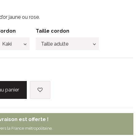
d’or jaune ou rose.
Cordon
Taille cordon
au panier
ivraison est offerte !
ers la France métropolitaine.