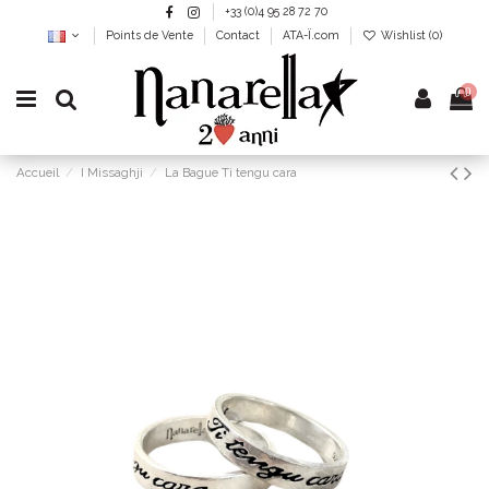
+33 (0)4 95 28 72 70
Points de Vente
Contact
ATA-Ï.com
Wishlist (
0
)
0
Accueil
I Missaghji
La Bague Ti tengu cara