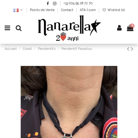
+33 (0)4 95 28 72 70
Points de Vente
Contact
ATA-Ï.com
Wishlist (
0
)
0
Accueil
Corail
Pendentifs
Pendentif Paradisu