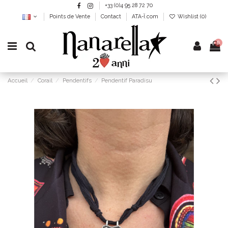
+33 (0)4 95 28 72 70
Points de Vente
Contact
ATA-Ï.com
Wishlist (
0
)
0
Accueil
Corail
Pendentifs
Pendentif Paradisu